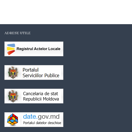
Organigrama
Mediator
comunitar
ADRESE UTILE
Control
intern
managerial
Consiliul
local
Secretarul
Consiliului