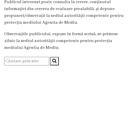
de
Publicul interesat poate consulta la cerere, conținutul
informației din cererea de evaluare prealabilă, și depune
audiență
propuneri/observații la sediul autorității competente pentru
protecția mediului Agentia de Mediu.
Viceprimari
Observațiile publicului, expuse în formă scrisă, se primesc
Viceprimar
zilnic la sediul autorității competente pentru protecția
mediului Agentia de Mediu.
în
domeniul
economic
Viceprimar
în
domeniul
social