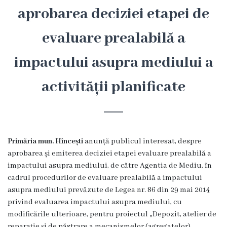
Hîncești
aprobarea deciziei etapei de
evaluare prealabilă a
Simbolurile
orașului
impactului asupra mediului a
Așezarea
activității planificate
geografică
Istoria
Primăria mun. Hîncești
anunță publicul interesat, despre
orașului
aprobarea și emiterea deciziei etapei evaluare prealabilă a
impactului asupra mediului, de către Agentia de Mediu, în
Potențial
cadrul procedurilor de evaluare prealabilă a impactului
turistic
asupra mediului prevăzute de Legea nr. 86 din 29 mai 2014
privind evaluarea impactului asupra mediului, cu
Orașe
modificările ulterioare, pentru proiectul
„
Depozit, atelier de
reparație și de păstrare a mecanismelor (agregatelor)