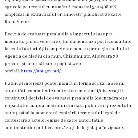
înfrățite
agricole pe terenul cu numărul cadastral
5301408026
,
amplasat în extravilanul or. Hîncești”
planificat de către
Cetățeni
Rusu Victor.
de
Decizia de evaluare prealabilă a impactului asupra
onoare
mediului și motivele care o fundamentează pot fi consultate
la sediul autorității competente pentru protecția mediului
Agentia de Mediu din mun. Chisinau, str. Albisoara 38
Primăria
precum și la următoarea pagină web
oficială
https://am.gov.md/
.
Primarul
Publicul interesat poate înainta în formă scrisă, la sediul
Adresează
autorității competente emitente, comentarii/observații la
conținutul deciziei de evaluare prealabilă (de încadrare) a
o
impactului asupra mediului din data publicării prezentului
întrebare
anunț, până la momentul expirării termenului legal de
contestare a actelor emise de către autoritățile
Orele
administrației publice, prevăzuți de legislația în vigoare.