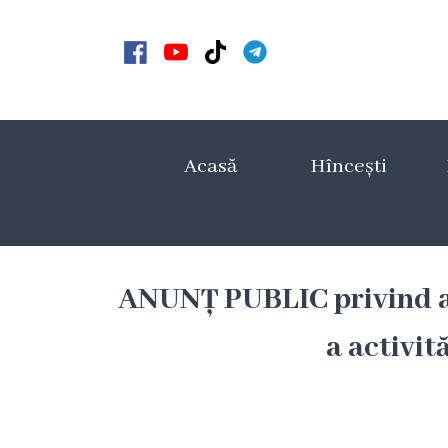
Acasă
Noutăți
Acasă
Hîncești
Anunțuri
Galerie
Galerie
ANUNȚ PUBLIC privind a
Video
a activită
Galerie
foto