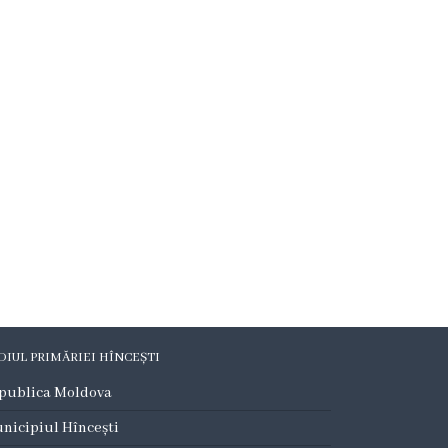
DIUL PRIMĂRIEI HÎNCEȘTI
publica Moldova
nicipiul Hîncești