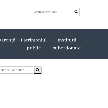
parență
Patrimoniul
Instituții
public
subordonate