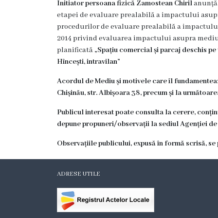
Initiator persoana fizică Zamostean Chiril
anunță 
Hîncești
etapei de evaluare prealabilă a impactului asup
procedurilor de evaluare prealabilă a impactulu
Simbolurile
2014 privind evaluarea impactului asupra mediul
planificată
„Spațiu comercial și parcaj deschis pe
orașului
Hîncești, intravilan”
Așezarea
Acordul de Mediu și motivele care îl fundamenteaz
Chișinău, str. Albișoara 38, precum și la următoar
geografică
Publicul interesat poate consulta la cerere, conțin
Istoria
depune propuneri/observații la sediul Agenției de
orașului
Observațiile publicului, expusă în formă scrisă, se
Potențial
ADRESE UTILE
turistic
Orașe