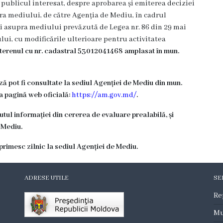
publicul interesat, despre aprobarea și emiterea deciziei
ra mediului, de către Agenția de Mediu, în cadrul
i asupra mediului prevăzută de Legea nr. 86 din 29 mai
ui, cu modificările ulterioare pentru activitatea
 terenul cu nr. cadastral 53012041468 amplasat în mun.
ă pot fi consultate la sediul Agenției de Mediu din mun.
ea pagină web oficială:
https://am.gov.md/
.
utul informației din cererea de evaluare prealabilă, și
 Mediu.
 primesc zilnic la sediul Agenției de Mediu.
ADRESE UTILE
SE
Re
Mu