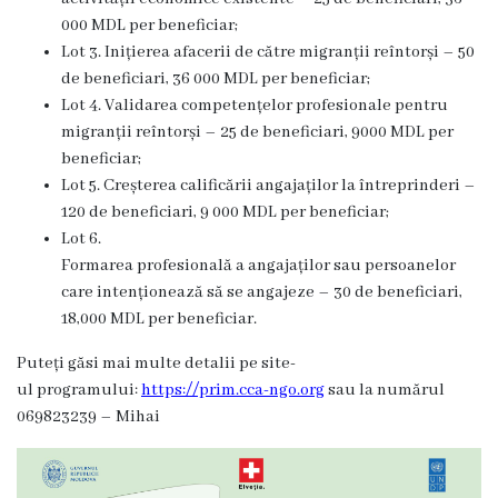
Organigrama
000 MDL per beneficiar;
Lot 3. Inițierea afacerii de către migranții reîntorși – 50
Mediator
de beneficiari, 36 000 MDL per beneficiar;
Lot 4. Validarea competențelor profesionale pentru
comunitar
migranții reîntorși – 25 de beneficiari, 9000 MDL per
beneficiar;
Control
Lot 5. Creșterea calificării angajaților la întreprinderi –
intern
120 de beneficiari, 9 000 MDL per beneficiar;
Lot 6.
managerial
Formarea profesională a angajaților sau persoanelor
care intenționează să se angajeze – 30 de beneficiari,
Consiliul
18,000 MDL per beneficiar.
local
Puteți găsi mai multe detalii pe site-
ul programului:
https://prim.cca-ngo.org
sau la numărul
Secretarul
069823239 – Mihai
Consiliului