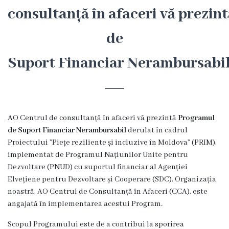
Hîncești
consultanță în afaceri vă prezi
de
Simbolurile
orașului
Suport Financiar Nerambursabi
Așezarea
geografică
AO Centrul de consultanță în afaceri vă prezintă
Programul
Istoria
de Suport Financiar Nerambursabil
derulat în cadrul
Proiectului ”Piețe reziliente și incluzive în Moldova” (PRIM),
orașului
implementat de Programul Națiunilor Unite pentru
Dezvoltare (PNUD) cu suportul financiar al Agenției
Potențial
Elvețiene pentru Dezvoltare și Cooperare (SDC). Organizația
turistic
noastră, AO Centrul de Consultanță în Afaceri (CCA), este
angajată în implementarea acestui Program.
Orașe
Scopul Programului este de a contribui la sporirea