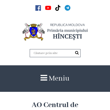
Acasă
Noutăți
Anunțuri
Galerie
Galerie
Meniu
Video
Galerie
foto
AO Centrul de