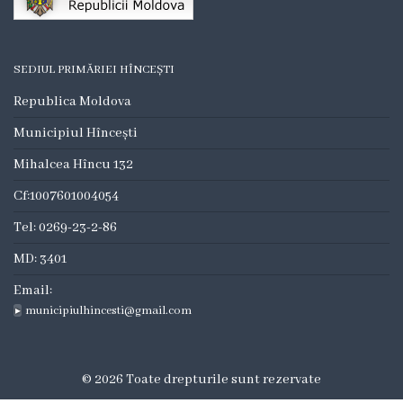
Transparență
Dispoziții
SEDIUL PRIMĂRIEI HÎNCEȘTI
Achiziții
Republica Moldova
publice
Municipiul Hîncești
Mihalcea Hîncu 132
Achiziții
Cf:1007601004054
de
Tel: 0269-23-2-86
mică
MD: 3401
valoare
Email:
municipiulhincesti@gmail.com
Proceduri
Planificare
© 2026 Toate drepturile sunt rezervate