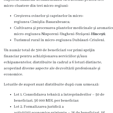
de
micro-clustere din trei micro-regiuni:
audiență
Creșterea ovinelor și caprinelor în micro-
regiunea Cimișlia-Basarabeasca;
Viceprimari
Cultivarea și procesarea plantelor medicinale și aromatic
micro-regiunea Nisporeni-Ungheni-Strășeni-
Hîncești
;
Viceprimar
Turismul rural în micro-regiunea Dubăsari-Criuleni.
în
Un număr total de 300 de beneficiari vor primi sprijin
domeniul
financiar pentru achiziționarea serviciilor și/sau
echipamentelor, distribuite în cadrul a 6 loturi distincte,
economic
acoperind diverse aspecte ale dezvoltării profesionale și
economice.
Viceprimar
Loturile de suport sunt distribuite după cum urmează:
în
domeniul
Lot 1. Consolidarea tehnică a întreprinderilor – 50 de
beneficiari, 36 000 MDL per beneficiar;
social
Lot 2. Formalizarea juridică a
activității economice existente – 25 de beneficiari, 36