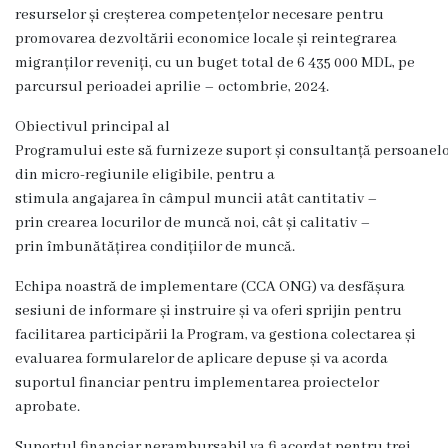
înfrățite
resurselor și creșterea competențelor necesare pentru
promovarea dezvoltării economice locale și reintegrarea
Cetățeni
migranților reveniți, cu un buget total de 6 435 000 MDL, pe
parcursul perioadei aprilie – octombrie, 2024.
de
Obiectivul principal al
onoare
Programului este să furnizeze suport și consultanță persoanelor
din micro-regiunile eligibile, pentru a
Primăria
stimula angajarea în câmpul muncii atât cantitativ –
prin crearea locurilor de muncă noi, cât și calitativ –
Primarul
prin îmbunătățirea condițiilor de muncă.
Echipa noastră de implementare (CCA ONG) va desfășura
Adresează
sesiuni de informare și instruire și va oferi sprijin pentru
o
facilitarea participării la Program, va gestiona colectarea și
evaluarea formularelor de aplicare depuse și va acorda
întrebare
suportul financiar pentru implementarea proiectelor
aprobate.
Orele
Suportul financiar nerambursabil va fi acordat pentru trei