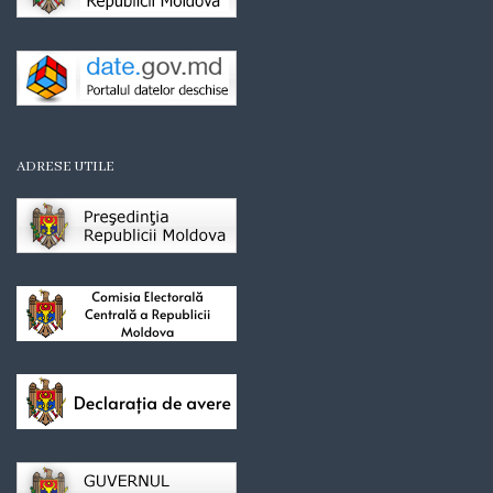
de
perspectivă
a
dezvoltării
ADRESE UTILE
municipiului
Hîncesti
Revitalizare
urbană
Strategia
de
dezvoltare