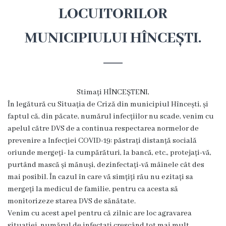
Hîncești
LOCUITORILOR
MUNICIPIULUI HÎNCEȘTI.
Simbolurile
orașului
Așezarea
Stimați HÎNCEȘTENI,
geografică
În legătură cu Situația de Criză din municipiul Hîncești, și
faptul că, din păcate, numărul infecțiilor nu scade, venim cu
Istoria
apelul către DVS de a continua respectarea normelor de
prevenire a Infecției COVID-19: păstrați distanță socială
orașului
oriunde mergeți- la cumpărături, la bancă, etc., protejați-vă,
purtând mască și mănuși, dezinfectați-vă mâinele cât des
Potențial
mai posibil. În cazul în care vă simțiți rău nu ezitați sa
turistic
mergeți la medicul de familie, pentru ca acesta să
monitorizeze starea DVS de sănătate.
Orașe
Venim cu acest apel pentru că zilnic are loc agravarea
situației, numărul de infectați crescând tot mai mult,