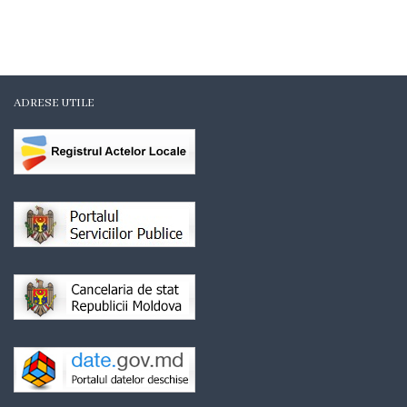
Organigrama
Mediator
comunitar
ADRESE UTILE
Control
intern
managerial
Consiliul
local
Secretarul
Consiliului