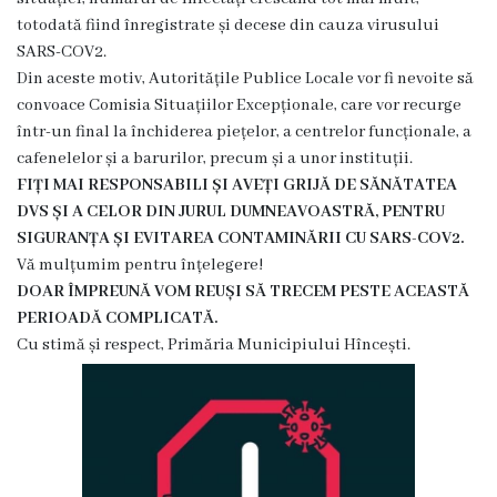
înfrățite
totodată fiind înregistrate și decese din cauza virusului
SARS-COV2.
Cetățeni
Din aceste motiv, Autoritățile Publice Locale vor fi nevoite să
convoace Comisia Situațiilor Excepționale, care vor recurge
de
într-un final la închiderea piețelor, a centrelor funcționale, a
onoare
cafenelelor și a barurilor, precum și a unor instituții.
FIȚI MAI RESPONSABILI ȘI AVEȚI GRIJĂ DE SĂNĂTATEA
Primăria
DVS ȘI A CELOR DIN JURUL DUMNEAVOASTRĂ, PENTRU
SIGURANȚA ȘI EVITAREA CONTAMINĂRII CU SARS-COV2.
Primarul
Vă mulțumim pentru înțelegere!
DOAR ÎMPREUNĂ VOM REUȘI SĂ TRECEM PESTE ACEASTĂ
PERIOADĂ COMPLICATĂ.
Adresează
Cu stimă și respect, Primăria Municipiului Hîncești.
o
întrebare
Orele