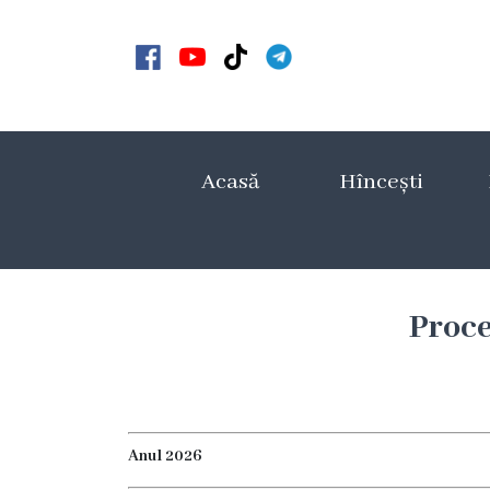
Acasă
Noutăți
Acasă
Hîncești
Anunțuri
Galerie
Galerie
Proce
Video
Galerie
foto
Anul 2026