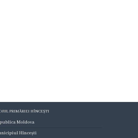
DIUL PRIMĂRIEI HÎNCEȘTI
publica Moldova
nicipiul Hîncești