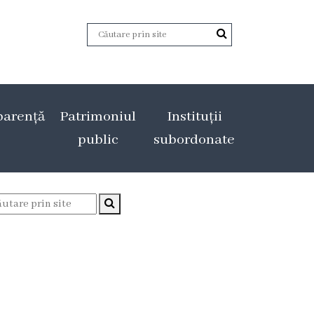
parență
Patrimoniul
Instituții
public
subordonate