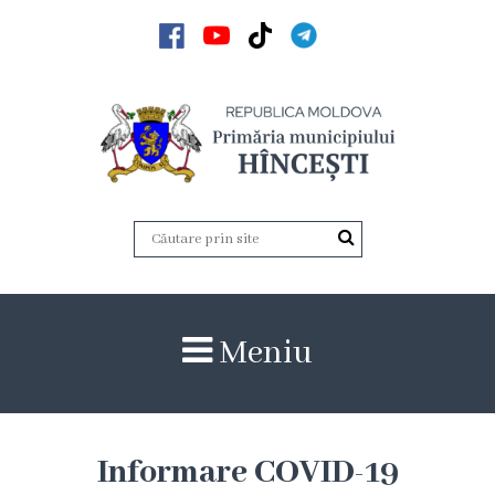
Acasă
Noutăți
Anunțuri
Galerie
Galerie
Meniu
Video
Galerie
foto
Informare COVID-19