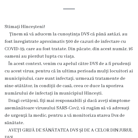
Hîncești
Simbolurile
Stimați Hînceșteni!
orașului
Ținem să vă aducem la cunoștința DVS că până astăzi, au
fost înregistrate aproximativ 500 de cazuri de infectare cu
Așezarea
COVID-19, care au fost tratate. Din păcate, din acest număr, 16
oameni au pierdut lupta cu viața.
geografică
În acest context, venim cu apelul către DVS de a fi prudenți
cu acest virus, pentru că în ultima perioada mulți locuitori ai
Istoria
municipiului, care sunt infectați, urmează tratamente de
sine-stătător, în condiții de casă, ceea ce duce la sporirea
orașului
numărului de infectați în municipiul Hîncești.
Dragi cetățeni, fiți mai responsabili și dacă aveți simptome
Potențial
asemănătoare virusului SARS-Cov2, vă rugăm să vă adresați
turistic
de urgență la medic, pentru a vă monitoriza starea Dvs de
sănătate.
Orașe
AVEȚI GRIJĂ DE SĂNĂTATEA DVS ȘI DE A CELOR DIN JURUL
DVS.