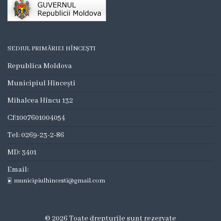
Consilieri
Comisii
de
SEDIUL PRIMĂRIEI HÎNCEȘTI
specialitate
Republica Moldova
Municipiul Hîncești
Deciziile
Mihalcea Hîncu 132
consiliului
Cf:1007601004054
Regulamente
Tel: 0269-23-2-86
MD: 3401
Procese
Email:
Verbale
municipiulhincesti@gmail.com
Dezvoltare
© 2026 Toate drepturile sunt rezervate