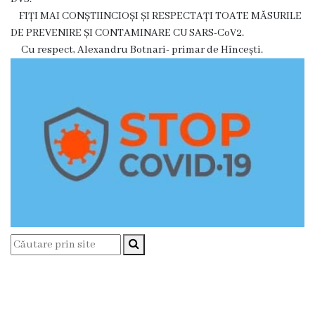
înfrățite
FIȚI MAI CONȘTIINCIOȘI ȘI RESPECTAȚI TOATE MĂSURILE
DE PREVENIRE ȘI CONTAMINARE CU SARS-CoV2.
Cetățeni
Cu respect, Alexandru Botnari- primar de Hîncești.
de
onoare
Primăria
Primarul
Adresează
o
întrebare
Orele