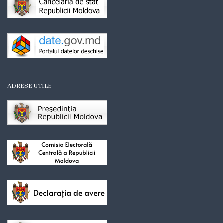
Organigrama
Mediator
comunitar
Control
ADRESE UTILE
intern
managerial
Consiliul
local
Secretarul
Consiliului