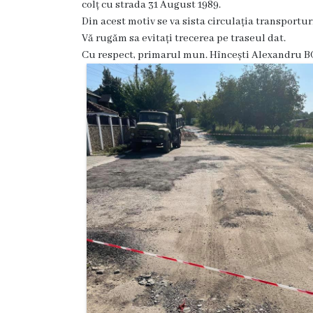
colț cu strada 31 August 1989.
Hîncești
Din acest motiv se va sista circulația transportur
Vă rugăm sa evitați trecerea pe traseul dat.
Simbolurile
Cu respect, primarul mun. Hîncești Alexandru 
orașului
Așezarea
geografică
Istoria
orașului
Potențial
turistic
Orașe