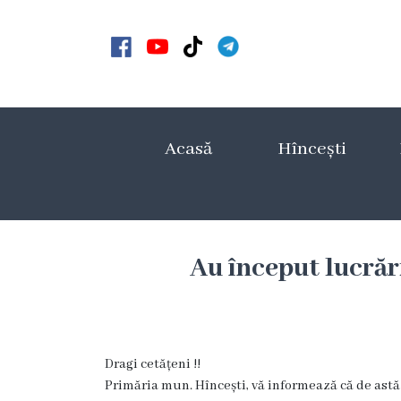
Acasă
Noutăți
Acasă
Hîncești
Anunțuri
Galerie
Galerie
Au început lucrăr
Video
Galerie
Dragi cetățeni !!
foto
Primăria mun. Hîncești, vă informează că de astăz