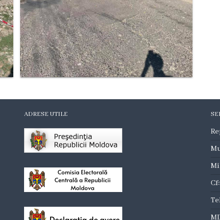
ADRESE UTILE
SE
Re
Mu
Mi
Cf
Te
MD