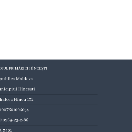
DIUL PRIMĂRIEI HÎNCEȘTI
publica Moldova
nicipiul Hîncești
halcea Hîncu 132
:1007601004054
l: 0269-23-2-86
: 3401