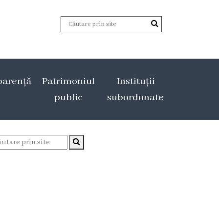
parență
Patrimoniul
Instituții
public
subordonate