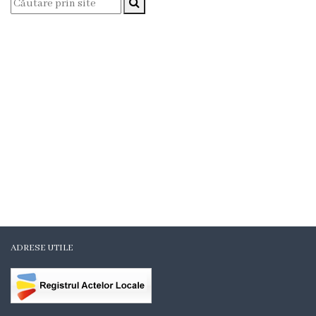
Organigrama
Mediator
comunitar
Control
intern
managerial
Consiliul
local
ADRESE UTILE
Secretarul
Consiliului