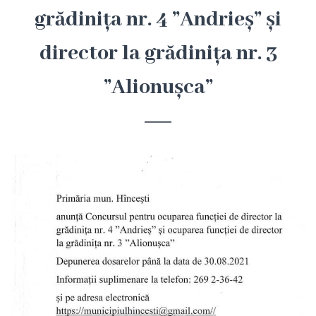
Hîncești
grădinița nr. 4 ”Andrieș” și
director la grădinița nr. 3
Simbolurile
orașului
”Alionușca”
Așezarea
geografică
Istoria
orașului
Potențial
turistic
Orașe