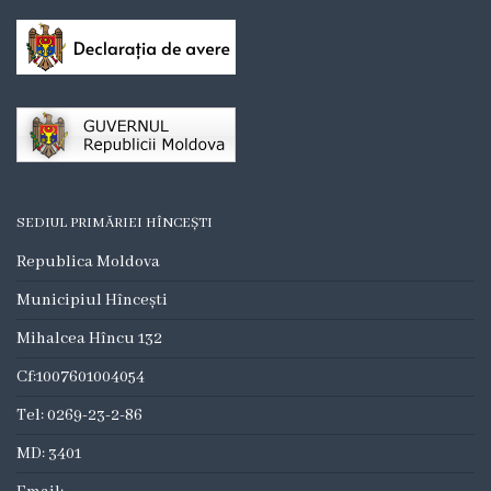
Păstrarea
bunurilor
Proiecte
în
curs
SEDIUL PRIMĂRIEI HÎNCEȘTI
de
Republica Moldova
implementare
Municipiul Hîncești
Proiecte
Mihalcea Hîncu 132
implementate
Cf:1007601004054
Tel: 0269-23-2-86
Planul
MD: 3401
urbanistic