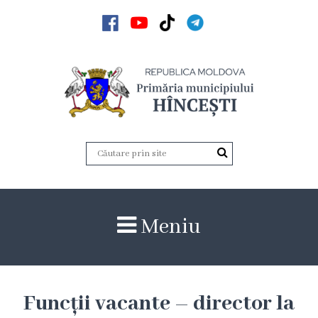
Acasă
Noutăți
Anunțuri
Galerie
Galerie
Meniu
Video
Galerie
foto
Funcții vacante – director la