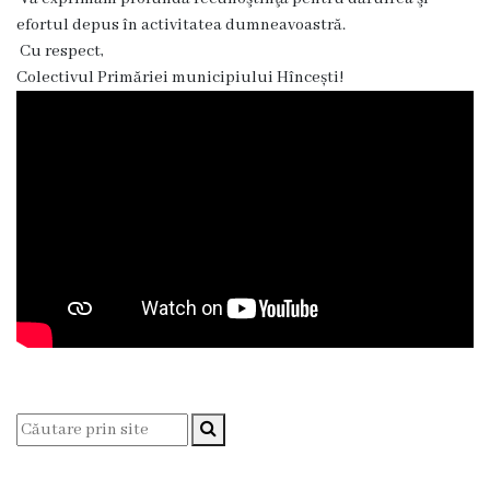
înfrățite
efortul depus în activitatea dumneavoastră.
Cu respect,
Cetățeni
Colectivul Primăriei municipiului Hîncești!
de
onoare
Primăria
Primarul
Adresează
o
întrebare
Orele