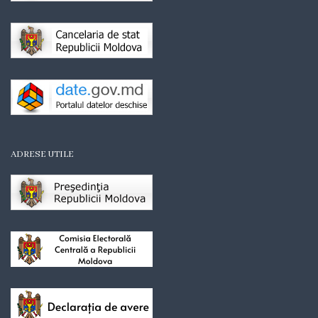
Organigrama
Mediator
comunitar
Control
intern
ADRESE UTILE
managerial
Consiliul
local
Secretarul
Consiliului