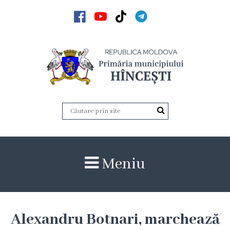
Acasă
Noutăți
Anunțuri
Galerie
Galerie
Meniu
Video
Galerie
foto
Alexandru Botnari, marchează