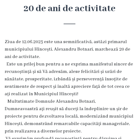
Hîncești
20 de ani de activitate
Simbolurile
orașului
Ziua de 12.06.2023 este una semnificativă, astăzi primarul
Așezarea
municipiului Hîncești, Alexandru Botnari, marchează 20 de
ani de activitate.
geografică
Este un prilej bun pentru a ne exprima manifestul sincer de
recunoștință și să Vă adresăm, alese felicitări și urări de
Istoria
sănătate, prosperitate, izbândă și perseverență însoțite de
sentimente de respect și înaltă apreciere față de tot ceea ce
orașului
ați realizat în Municipiul Hîncești!
Multstimate Domnule Alexandru Botnari,
Potențial
Dumneavoastră ați reușit să duceți la îndeplinire un șir de
turistic
proiecte pentru dezvoltarea locală, modernizând municipiul
Hîncești, demonstrând remarcabile capacități manageriale,
Orașe
prin realizarea a diverselor proiecte.
Vă exprimăm profundă recunoştinţă pentru dăruirea şi