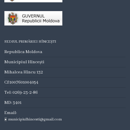
Consilieri
Comisii
de
specialitate
SEDIUL PRIMĂRIEI HÎNCEȘTI
Republica Moldova
Deciziile
Municipiul Hîncești
consiliului
Mihalcea Hîncu 132
Regulamente
Cf:1007601004054
Tel: 0269-23-2-86
Procese
MD: 3401
Verbale
Email:
Dezvoltare
municipiulhincesti@gmail.com