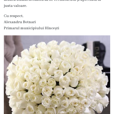
înfrățite
justa valoare.
Cetățeni
Cu respect,
Alexandru Botnari
de
Primarul municipiului Hîncești
onoare
Primăria
Primarul
Adresează
o
întrebare
Orele