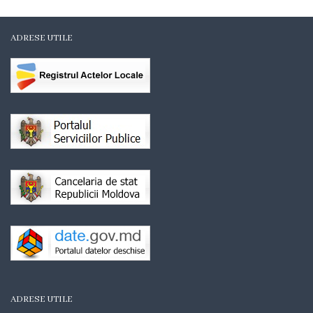
Organigrama
ADRESE UTILE
Mediator
comunitar
Control
intern
managerial
Consiliul
local
Secretarul
Consiliului
ADRESE UTILE