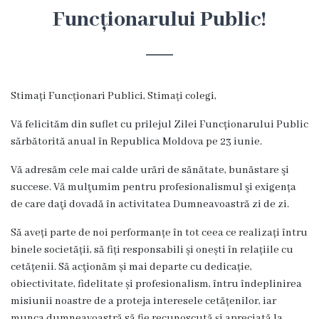
Hîncești
Funcționarului Public!
Simbolurile
orașului
Stimați Funcționari Publici, Stimați colegi,
Așezarea
Vă felicităm din suflet cu prilejul Zilei Funcționarului Public
geografică
sărbătorită anual în Republica Moldova pe 23 iunie.
Vă adresăm cele mai calde urări de sănătate, bunăstare şi
Istoria
succese. Vă mulţumim pentru profesionalismul şi exigența
orașului
de care daţi dovadă în activitatea Dumneavoastră zi de zi.
Să aveți parte de noi performanțe în tot ceea ce realizați întru
Potențial
binele societății, să fiți responsabili și onești în relațiile cu
turistic
cetățenii. Să acţionăm și mai departe cu dedicație,
obiectivitate, fidelitate și profesionalism, întru îndeplinirea
Orașe
misiunii noastre de a proteja interesele cetățenilor, iar
munca dumneavoastră să fie recunoscută și apreciată la