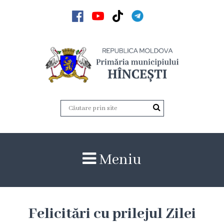
Acasă
Noutăți
Anunțuri
Galerie
Galerie
Meniu
Video
Galerie
foto
Felicitări cu prilejul Zilei