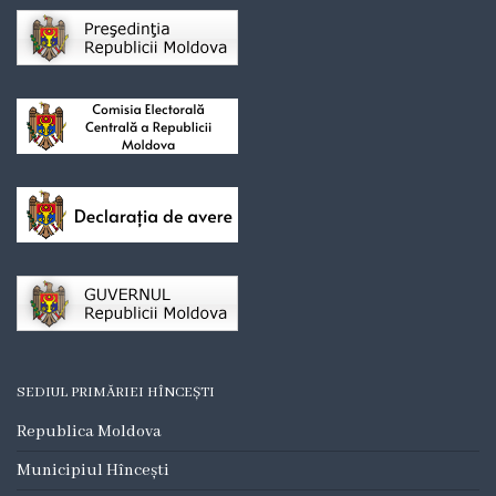
Consilieri
Comisii
de
specialitate
Deciziile
consiliului
Regulamente
Procese
SEDIUL PRIMĂRIEI HÎNCEȘTI
Verbale
Republica Moldova
Dezvoltare
Municipiul Hîncești