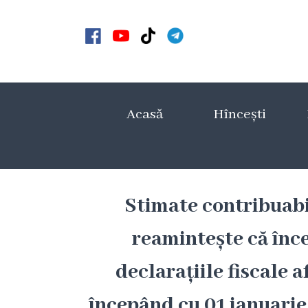
Acasă
Noutăți
Acasă
Hîncești
Anunțuri
Galerie
Galerie
Stimate contribuabil
Video
reamintește că înc
Galerie
declarațiile fiscale 
foto
începând cu 01 ianuarie