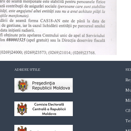
ADRESE UTILE
SE
Re
Mu
Mi
Cf
Te