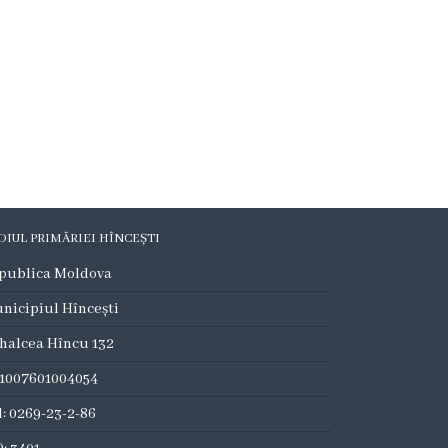
DIUL PRIMĂRIEI HÎNCEȘTI
publica Moldova
nicipiul Hîncești
halcea Hîncu 132
:1007601004054
l: 0269-23-2-86