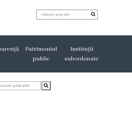
parență
Patrimoniul
Instituții
public
subordonate