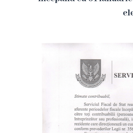
Hîncești
el
Simbolurile
orașului
Așezarea
geografică
Istoria
orașului
Potențial
turistic
Orașe