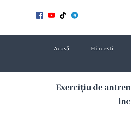
Acasă
Noutăți
Acasă
Hîncești
Anunțuri
Galerie
Galerie
Exercițiu de antre
Video
inc
Galerie
foto