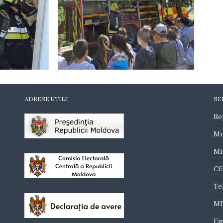
ADRESE UTILE
SE
Re
Mu
Mi
Cf
Te
MD
Em