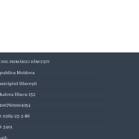
DIUL PRIMĂRIEI HÎNCEȘTI
publica Moldova
nicipiul Hîncești
halcea Hîncu 132
:1007601004054
l: 0269-23-2-86
: 3401
ail: