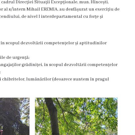
 cadrul Direcției Situații Excepționale, mun. Hîncești,
or al s/intern Mihail EREMIA, au desfășurat un exercițiu de
endiului, de nivel I interdepartamental cu forțe și
 în scopul dezvoltării competențelor și aptitudinilor
ile de urgență;
angajaților grădiniței, în scopul dezvoltării competențelor
;
ii chibritelor, lumânărilor (deoarece suntem în pragul