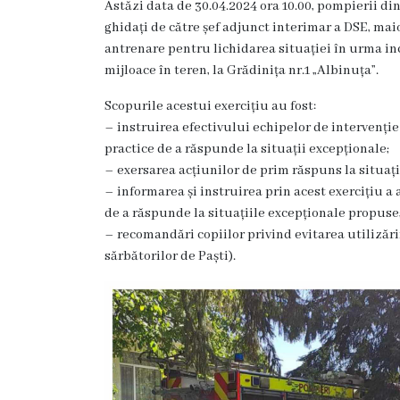
Astăzi data de 30.04.2024 ora 10.00, pompierii din
Hîncești
ghidați de către șef adjunct interimar a DSE, mai
antrenare pentru lichidarea situației în urma inc
Simbolurile
mijloace în teren, la Grădinița nr.1 „Albinuța”.
orașului
Scopurile acestui exercițiu au fost:
– instruirea efectivului echipelor de intervenție
Așezarea
practice de a răspunde la situații excepționale;
– exersarea acțiunilor de prim răspuns la situați
geografică
– informarea și instruirea prin acest exercițiu a 
de a răspunde la situațiile excepționale propuse
Istoria
– recomandări copiilor privind evitarea utilizăr
orașului
sărbătorilor de Paști).
Potențial
turistic
Orașe