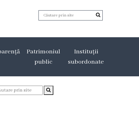
parență
Patrimoniul
Instituții
public
subordonate