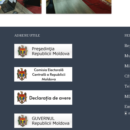
ADRESE UTILE
SE
Re
Mu
Mi
Cf
Te
MD
Em