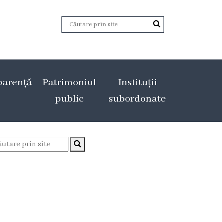
parență
Patrimoniul
Instituții
public
subordonate