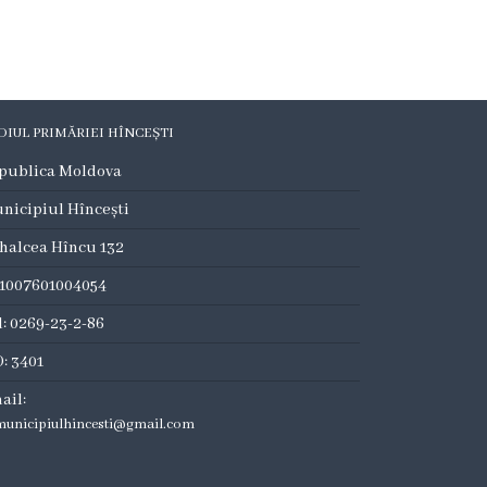
DIUL PRIMĂRIEI HÎNCEȘTI
publica Moldova
nicipiul Hîncești
halcea Hîncu 132
:1007601004054
l: 0269-23-2-86
: 3401
ail:
municipiulhincesti@gmail.com