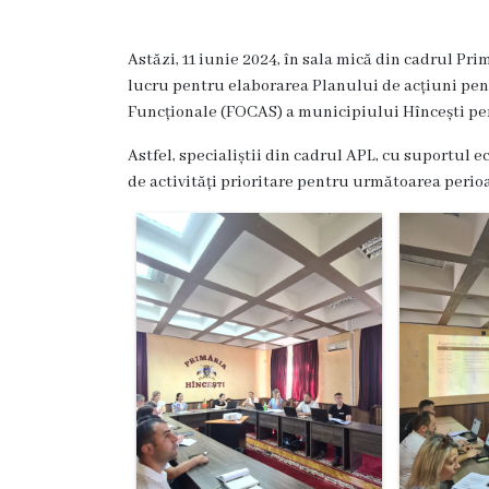
Hîncești
Astăzi, 11 iunie 2024, în sala mică din cadrul Pri
Simbolurile
lucru pentru elaborarea Planului de acțiuni pen
Funcționale (FOCAS) a municipiului Hîncești pen
orașului
Astfel, specialiștii din cadrul APL, cu suportul 
Așezarea
de activități prioritare pentru următoarea perio
geografică
Istoria
orașului
Potențial
turistic
Orașe