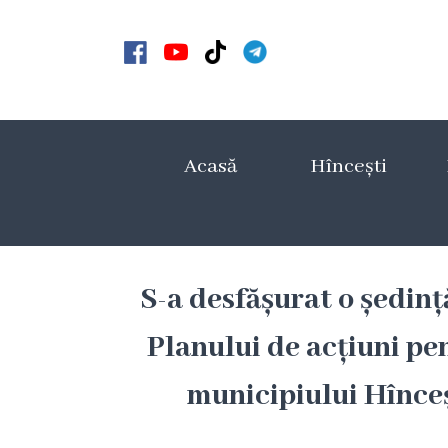
Acasă
Noutăți
Acasă
Hîncești
Anunțuri
Galerie
Galerie
S-a desfășurat o ședin
Video
Planului de acțiuni p
Galerie
municipiului Hînceș
foto