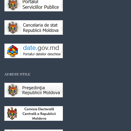
Transparență
Dispoziții
Achiziții
publice
Achiziții
de
ADRESE UTILE
mică
valoare
Proceduri
Planificare