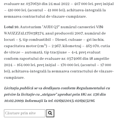
Păstrarea
evaluare nr. 0370630 din 24 mai 2022 – 407 000 lei, preț inițial
– 410 000 lei, (acontul – 41 000 lei), achitarea-integrală la
bunurilor
semnarea contractului de vînzare-cumpărare.
Proiecte
Lotul 10.
Autoturism ”AUDI Q7” numărul caroseriei VIN:
WAUZZZ4L17D038374, anul producerii 2007, numărul de
în
locuri – 5, tip combustibil – Diesel, culoase – gri închis,
3
curs
capacitatea motor (cm
) – 2 967, kilometraj – 463 070, cutia
de viteze – automată, tip tracțiune – 4×4, preț evaluat
de
conform raportului de evaluare nr. 0374066 din 18 amprilie
implementare
2024 – 164 000 lei, preț inițial – 170 000 lei, (acontul – 17 000
lei), achitarea-integrală la semnarea contractului de vînzare-
cumpărare.
Proiecte
implementate
Licitația publică se va desfășura conform Regulamentului cu
privire la licitație cu ,,strigare” aprobat prin HG nr. 136 din
10.02.2009. Informații la tel. 026922013; 026923286.
Planul
urbanistic