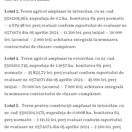
Organigrama
Lotul 3.
Teren agricol amplasat în intravilan, cu nr. cad.
5301205.964, suprafața de 0.2 ha, bonitatea 69, preț normativ
Mediator
– 4 679,48 lei, preț evaluat conform raportului de evaluare nr.
comunitar
0374074 din 05 aprilie 2024 – 11 200 lei, preț inițial – 20 000
lei, (acontul – 2 000 lei), achitarea-integrală la semnarea
Control
contractului de vînzare-cumpărare.
intern
Lotul 4.
Teren agricol amplasat în extravilan, cu nr. cad.
5301202.745, suprafața de 1.1037 ha, bonitatea 69, preț
managerial
normativ – 25 823,72 lei, preț evaluat conform raportului de
evaluare nr. 0374071 din 05 aprilie 2024 – 45 000 lei, preț
Consiliul
inițial – 70 000 lei, (acontul – 7 000 lei), achitarea-integrală
local
la semnarea contractului de vînzare-cumpărare.
Lotul 5.
Teren pentru construcții amplasat în intravilan, cu
Secretarul
nr. cad. 5301204.1475, suprafața de 0.0008 ha, bonitatea 64,
Consiliului
preț normativ – 1 111,12 lei, preț evaluat conform raportului
de evaluare nr. 0374074 din 05 aprilie 2024 – 2 200 lei, preț