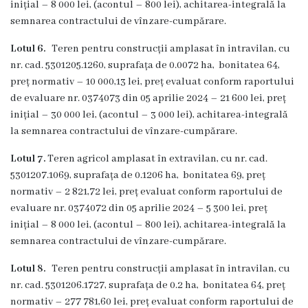
Consilieri
inițial – 8 000 lei, (acontul – 800 lei), achitarea-integrală la
semnarea contractului de vînzare-cumpărare.
Comisii
Lotul 6.
Teren pentru construcții amplasat în intravilan, cu
de
nr. cad. 5301205.1260, suprafața de 0.0072 ha, bonitatea 64,
preț normativ – 10 000,13 lei, preț evaluat conform raportului
specialitate
de evaluare nr. 0374073 din 05 aprilie 2024 – 21 600 lei, preț
inițial – 30 000 lei, (acontul – 3 000 lei), achitarea-integrală
Deciziile
la semnarea contractului de vînzare-cumpărare.
consiliului
Lotul 7.
Teren agricol amplasat în extravilan, cu nr. cad.
5301207.1069, suprafața de 0.1206 ha, bonitatea 69, preț
Regulamente
normativ – 2 821,72 lei, preț evaluat conform raportului de
evaluare nr. 0374072 din 05 aprilie 2024 – 5 300 lei, preț
Procese
inițial – 8 000 lei, (acontul – 800 lei), achitarea-integrală la
semnarea contractului de vînzare-cumpărare.
Verbale
Lotul 8.
Teren pentru construcții amplasat în intravilan, cu
Dezvoltare
nr. cad. 5301206.1727, suprafața de 0.2 ha, bonitatea 64, preț
normativ – 277 781,60 lei, preț evaluat conform raportului de