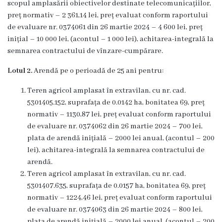
scopul amplasării obiectivelor destinate telecomunicațiilor,
înfrățite
preț normativ – 2 361,14 lei, preț evaluat conform raportului
de evaluare nr. 0374061 din 26 martie 2024 – 4 600 lei, preț
Cetățeni
inițial – 10 000 lei, (acontul – 1 000 lei), achitarea-integrală la
de
semnarea contractului de vînzare-cumpărare.
onoare
Lotul 2.
Arendă pe o perioadă de 25 ani pentru:
Teren agricol amplasat în extravilan, cu nr. cad.
Primăria
5301405.152, suprafața de 0.0142 ha, bonitatea 69, preț
normativ – 1130,87 lei, preț evaluat conform raportului
Primarul
de evaluare nr. 0374062 din 26 martie 2024 – 700 lei,
plata de arendă inițială – 2000 lei anual, (acontul – 200
Adresează
lei), achitarea-integrală la semnarea contractului de
o
arendă.
Teren agricol amplasat în extravilan, cu nr. cad.
întrebare
5301407.635, suprafața de 0.0157 ha, bonitatea 69, preț
normativ – 1224,46 lei, preț evaluat conform raportului
Orele
de evaluare nr. 0374063 din 26 martie 2024 – 800 lei,
plata de arendă inițială – 2000 lei anual, (acontul – 200