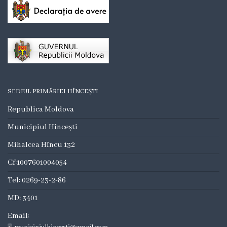
Anunț
de
intenție
Raport
privind
SEDIUL PRIMĂRIEI HÎNCEȘTI
monitorizarea
Republica Moldova
contractelor
Municipiul Hîncești
Mihalcea Hîncu 132
Componența
Cf:1007601004054
grupului
Tel: 0269-23-2-86
de
MD: 3401
lucru
Email: