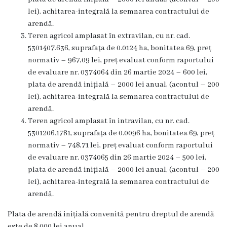
de
lei), achitarea-integrală la semnarea contractului de
audiență
arendă.
Teren agricol amplasat în extravilan, cu nr. cad.
Viceprimari
5301407.636, suprafața de 0.0124 ha, bonitatea 69, preț
normativ – 967,09 lei, preț evaluat conform raportului
Viceprimar
de evaluare nr. 0374064 din 26 martie 2024 – 600 lei,
plata de arendă inițială – 2000 lei anual, (acontul – 200
în
lei), achitarea-integrală la semnarea contractului de
domeniul
arendă.
Teren agricol amplasat în intravilan, cu nr. cad.
economic
5301206.1781, suprafața de 0.0096 ha, bonitatea 69, preț
normativ – 748,71 lei, preț evaluat conform raportului
Viceprimar
de evaluare nr. 0374065 din 26 martie 2024 – 500 lei,
plata de arendă inițială – 2000 lei anual, (acontul – 200
în
lei), achitarea-integrală la semnarea contractului de
domeniul
arendă.
social
Plata de arendă inițială convenită pentru dreptul de arendă
este de 8 000 lei anual.