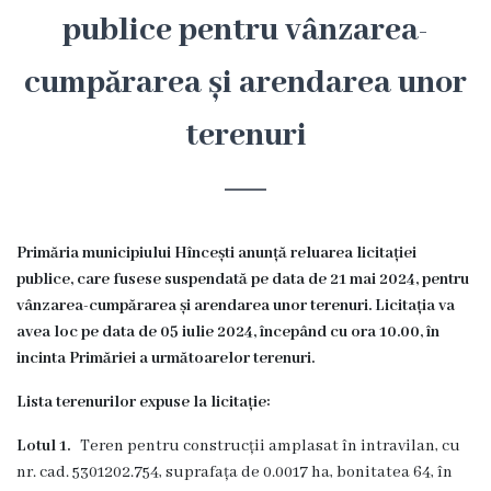
Hîncești
publice pentru vânzarea-
cumpărarea și arendarea unor
Simbolurile
orașului
terenuri
Așezarea
geografică
Primăria municipiului Hîncești anunță reluarea licitației
Istoria
publice, care fusese suspendată pe data de 21 mai 2024, pentru
vânzarea-cumpărarea și arendarea unor terenuri. Licitația va
orașului
avea loc pe data de 05 iulie 2024, începând cu ora 10.00, în
incinta Primăriei a următoarelor terenuri.
Potențial
Lista terenurilor expuse la licitație:
turistic
Lotul 1.
Teren pentru construcții amplasat în intravilan, cu
Orașe
nr. cad. 5301202.754, suprafața de 0.0017 ha, bonitatea 64, în