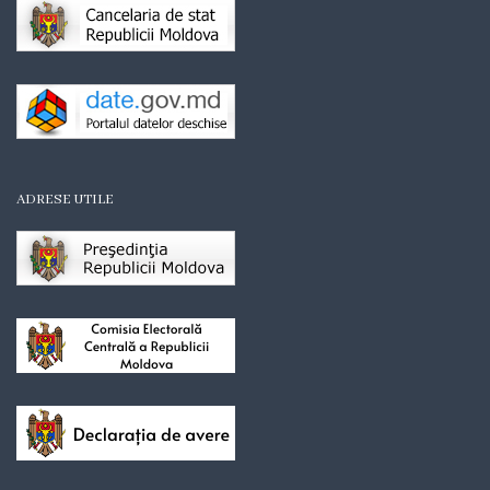
Organigrama
Mediator
comunitar
Control
ADRESE UTILE
intern
managerial
Consiliul
local
Secretarul
Consiliului