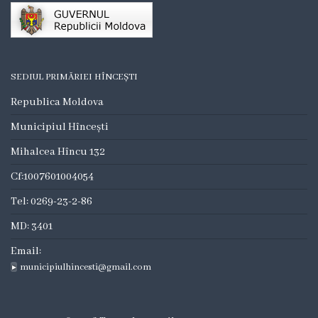
Consilieri
Comisii
de
SEDIUL PRIMĂRIEI HÎNCEȘTI
specialitate
Republica Moldova
Municipiul Hîncești
Deciziile
Mihalcea Hîncu 132
consiliului
Cf:1007601004054
Regulamente
Tel: 0269-23-2-86
MD: 3401
Procese
Email:
Verbale
municipiulhincesti@gmail.com
Dezvoltare