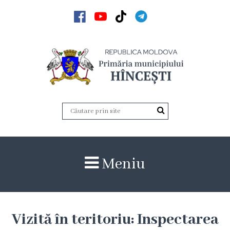
Acasă
Noutăți
Anunțuri
Galerie
Galerie
Meniu
Video
Galerie
foto
Vizită în teritoriu: Inspectarea