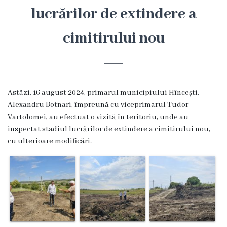
Hîncești
lucrărilor de extindere a
cimitirului nou
Simbolurile
orașului
Așezarea
Astăzi, 16 august 2024, primarul municipiului Hîncești,
geografică
Alexandru Botnari, împreună cu viceprimarul Tudor
Vartolomei, au efectuat o vizită în teritoriu, unde au
Istoria
inspectat stadiul lucrărilor de extindere a cimitirului nou,
cu ulterioare modificări.
orașului
Potențial
turistic
Orașe