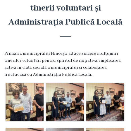
Hîncești
tinerii voluntari și
Administrația Publică Locală
Simbolurile
orașului
Așezarea
Primăria municipiului Hîncești aduce sincere mulțumiri
geografică
tinerilor voluntari pentru spiritul de inițiativă, implicarea
activă în viața socială a municipiului și colaborarea
Istoria
fructuoasă cu Administrația Publică Locală.
orașului
Potențial
turistic
Orașe