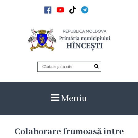
Acasă
Noutăți
Anunțuri
Galerie
Galerie
Meniu
Video
Galerie
foto
Colaborare frumoasă între