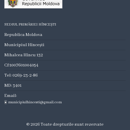
Consilieri
Comisii
SEDIUL PRIMĂRIEI HÎNCEȘTI
de
Republica Moldova
specialitate
Municipiul Hîncești
Deciziile
Mihalcea Hîncu 132
consiliului
Cf:1007601004054
Tel: 0269-23-2-86
Regulamente
MD: 3401
Procese
Email:
municipiulhincesti@gmail.com
Verbale
Dezvoltare
© 2026 Toate drepturile sunt rezervate