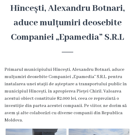
Hîncești
Hîncești, Alexandru Botnari,
aduce mulțumiri deosebite
Simbolurile
orașului
Companiei „Epamedia” S.R.L
Așezarea
geografică
Primarul municipiului Hîncești, Alexandru Botnari, aduce
Istoria
mulțumiri deosebite Companiei „Epamedia” S.R.L. pentru
instalarea unei stații de așteptare a transportului public în
orașului
municipiul Hîncești, în apropierea Pieței Chiril. Valoarea
acestui obiect constituie 82.000 lei, ceea ce reprezintă o
Potențial
investiție din partea acestei companii. Pe viitor, ne dorim să
turistic
avem și alte colaborări cu diverse companii din Republica
Moldova.
Orașe