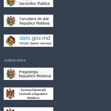
Organigrama
Mediator
comunitar
Control
intern
managerial
ADRESE UTILE
Consiliul
local
Secretarul
Consiliului