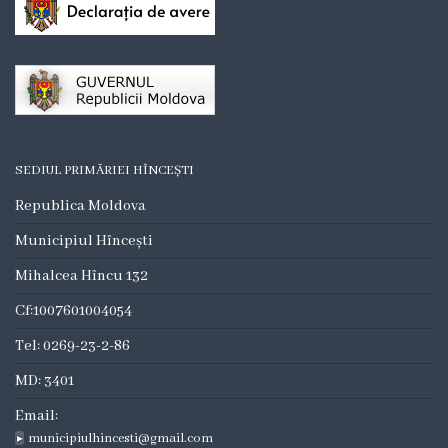
Consilieri
Comisii
de
specialitate
SEDIUL PRIMĂRIEI HÎNCEȘTI
Deciziile
Republica Moldova
consiliului
Municipiul Hîncești
Regulamente
Mihalcea Hîncu 132
Cf:1007601004054
Procese
Tel: 0269-23-2-86
Verbale
MD: 3401
Dezvoltare
Email:
municipiulhincesti@gmail.com