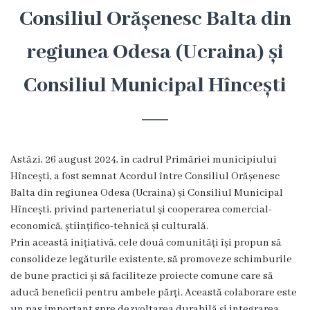
Hîncești
Consiliul Orășenesc Balta din
regiunea Odesa (Ucraina) și
Simbolurile
orașului
Consiliul Municipal Hîncești
Așezarea
geografică
Astăzi, 26 august 2024, în cadrul Primăriei municipiului
Istoria
Hîncești, a fost semnat Acordul între Consiliul Orășenesc
Balta din regiunea Odesa (Ucraina) și Consiliul Municipal
orașului
Hîncești, privind parteneriatul și cooperarea comercial-
economică, științifico-tehnică și culturală.
Potențial
Prin această inițiativă, cele două comunități își propun să
turistic
consolideze legăturile existente, să promoveze schimburile
de bune practici și să faciliteze proiecte comune care să
Orașe
aducă beneficii pentru ambele părți. Această colaborare este
un pas important spre dezvoltarea durabilă și integrarea