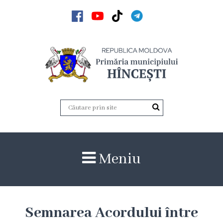
Acasă
Noutăți
Anunțuri
Galerie
Galerie
Meniu
Video
Galerie
foto
Semnarea Acordului între