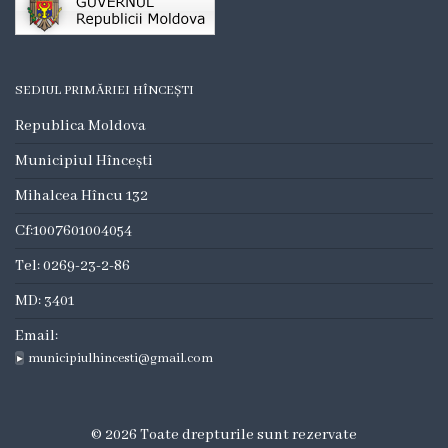
Consilieri
Comisii
SEDIUL PRIMĂRIEI HÎNCEȘTI
de
Republica Moldova
specialitate
Municipiul Hîncești
Deciziile
Mihalcea Hîncu 132
consiliului
Cf:1007601004054
Tel: 0269-23-2-86
Regulamente
MD: 3401
Procese
Email:
Verbale
municipiulhincesti@gmail.com
Dezvoltare
© 2026 Toate drepturile sunt rezervate