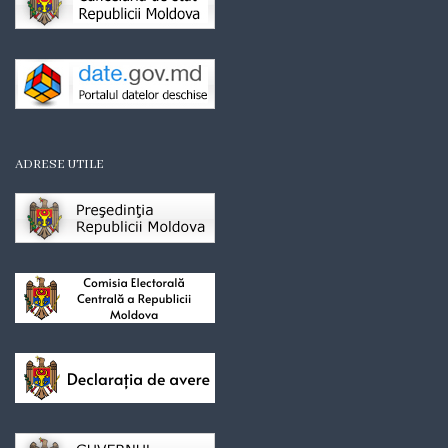
Organigrama
Mediator
comunitar
Control
ADRESE UTILE
intern
managerial
Consiliul
local
Secretarul
Consiliului