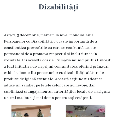
Hîncești
Dizabilități
Simbolurile
orașului
Astăzi, 3 decembrie, marcăm la nivel mondial Ziua
Așezarea
Persoanelor cu Dizabilități, o ocazie importantă de a
conștientiza provocările cu care se confruntă aceste
geografică
persoane și de a promova respectul și incluziunea în
societate. Cu această ocazie, Primăria municipiului Hîncești
Istoria
a luat inițiativa de a sprijini comunitatea, oferind prânzuri
calde la domiciliu persoanelor cu dizabilități, alături de
orașului
produse de igienă esențiale. Această acțiune nu doar că
aduce un zâmbet pe fețele celor care au nevoie, dar
Potențial
subliniază și angajamentul autorităților locale de a asigura
turistic
un trai mai bun și mai demn pentru toți cetățenii.
Orașe