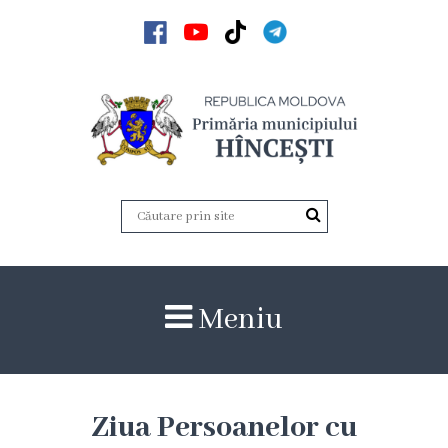
Acasă
Noutăți
Anunțuri
Galerie
Galerie
Meniu
Video
Galerie
foto
Ziua Persoanelor cu