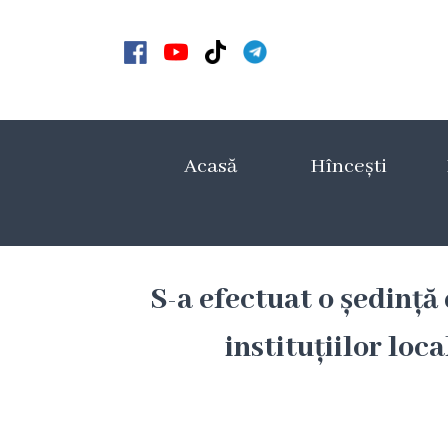
Acasă
Noutăți
Acasă
Hîncești
Anunțuri
Galerie
Galerie
S-a efectuat o ședință
Video
instituțiilor loc
Galerie
foto