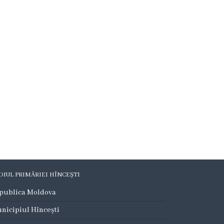
DIUL PRIMĂRIEI HÎNCEȘTI
publica Moldova
nicipiul Hîncești