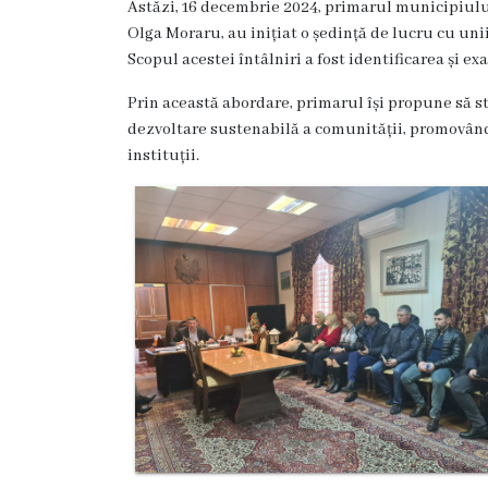
Astăzi, 16 decembrie 2024, primarul municipiulu
Hîncești
Olga Moraru, au inițiat o ședință de lucru cu unii
Scopul acestei întâlniri a fost identificarea și 
Simbolurile
Prin această abordare, primarul își propune să st
orașului
dezvoltare sustenabilă a comunității, promovând
instituții.
Așezarea
geografică
Istoria
orașului
Potențial
turistic
Orașe