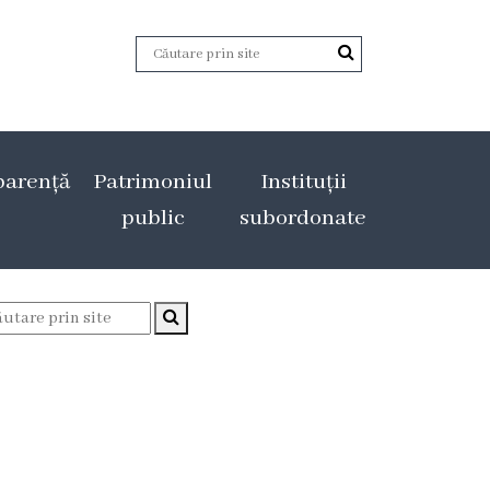
parență
Patrimoniul
Instituții
public
subordonate