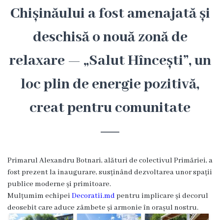
Hîncești
Chișinăului a fost amenajată și
deschisă o nouă zonă de
Simbolurile
orașului
relaxare — „Salut Hîncești”, un
Așezarea
loc plin de energie pozitivă,
geografică
creat pentru comunitate
Istoria
orașului
Primarul Alexandru Botnari, alături de colectivul Primăriei, a
Potențial
fost prezent la inaugurare, susținând dezvoltarea unor spații
turistic
publice moderne și primitoare.
Mulțumim echipei
Decoratii.md
pentru implicare și decorul
Orașe
deosebit care aduce zâmbete și armonie în orașul nostru.