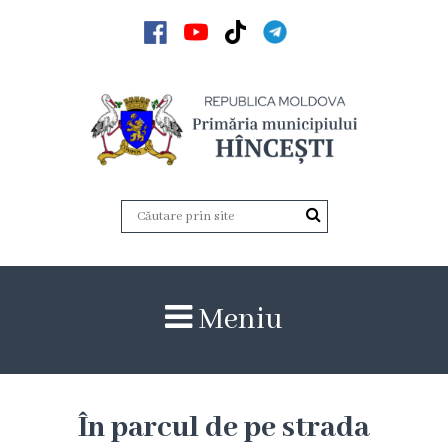
Acasă
Noutăți
Anunțuri
Galerie
Galerie
Meniu
Video
Galerie
foto
În parcul de pe strada