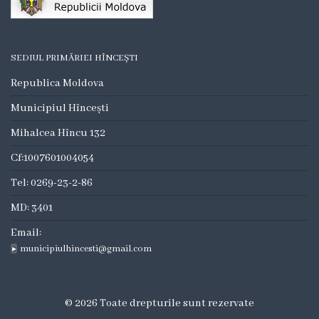
Consilieri
Comisii
SEDIUL PRIMĂRIEI HÎNCEȘTI
de
Republica Moldova
specialitate
Municipiul Hîncești
Deciziile
Mihalcea Hîncu 132
consiliului
Cf:1007601004054
Tel: 0269-23-2-86
Regulamente
MD: 3401
Procese
Email:
municipiulhincesti@gmail.com
Verbale
Dezvoltare
© 2026 Toate drepturile sunt rezervate