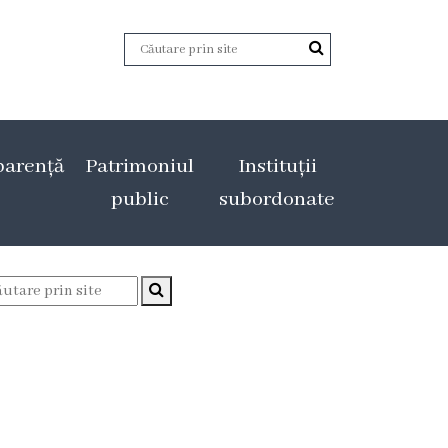
parență
Patrimoniul
Instituții
public
subordonate