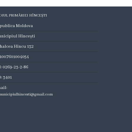
DIUL PRIMĂRIEI HÎNCEȘTI
publica Moldova
nicipiul Hîncești
halcea Hîncu 132
:1007601004054
l: 0269-23-2-86
: 3401
ail:
municipiulhincesti@gmail.com