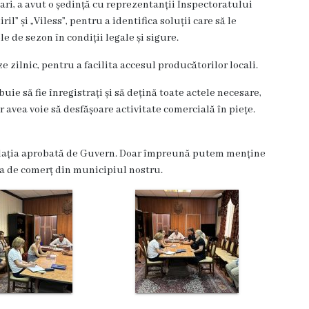
ri, a avut o ședință cu reprezentanții Inspectoratului
il” și „Viless”, pentru a identifica soluții care să le
e de sezon în condiții legale și sigure.
e zilnic, pentru a facilita accesul producătorilor locali.
buie să fie înregistrați și să dețină toate actele necesare,
r avea voie să desfășoare activitate comercială în piețe.
gislația aprobată de Guvern. Doar împreună putem menține
ea de comerț din municipiul nostru.