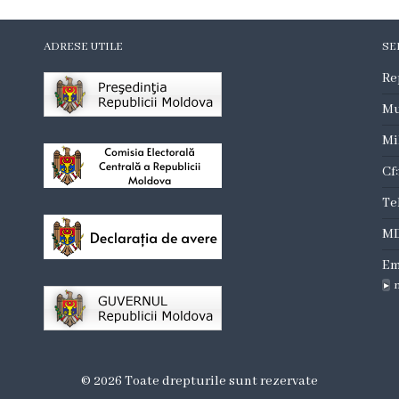
ADRESE UTILE
SE
Re
Mu
Mi
Cf
Te
MD
Em
© 2026 Toate drepturile sunt rezervate