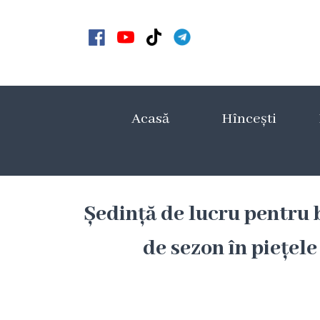
Acasă
Noutăți
Acasă
Hîncești
Anunțuri
Galerie
Galerie
Ședință de lucru pentru 
Video
de sezon în piețel
Galerie
foto