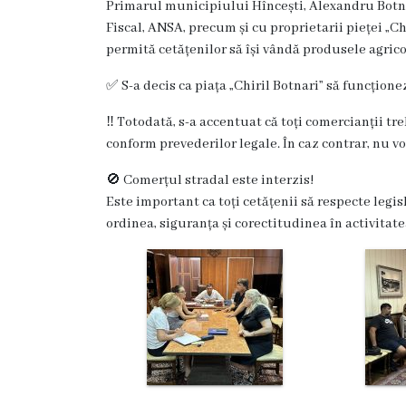
Primarul municipiului Hîncești, Alexandru Botna
Hîncești
Fiscal, ANSA, precum și cu proprietarii pieței „Chir
permită cetățenilor să își vândă produsele agricol
Simbolurile
✅ S-a decis ca piața „Chiril Botnari” să funcționez
orașului
‼️ Totodată, s-a accentuat că toți comercianții tre
Așezarea
conform prevederilor legale. În caz contrar, nu vo
geografică
🚫 Comerțul stradal este interzis!
Este important ca toți cetățenii să respecte le
Istoria
ordinea, siguranța și corectitudinea în activitat
orașului
Potențial
turistic
Orașe