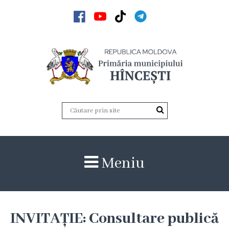
Acasă
Noutăți
Anunțuri
Galerie
Galerie
Meniu
Video
Galerie
foto
INVITAȚIE: Consultare publică