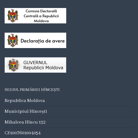
Consilieri
Comisii
de
specialitate
Deciziile
consiliului
Regulamente
SEDIUL PRIMĂRIEI HÎNCEȘTI
Procese
Republica Moldova
Verbale
Municipiul Hîncești
Mihalcea Hîncu 132
Dezvoltare
Cf:1007601004054