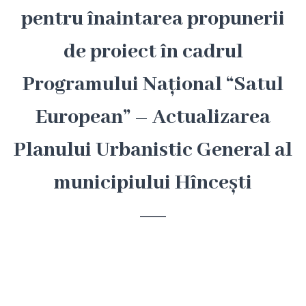
Hîncești
pentru înaintarea propunerii
de proiect în cadrul
Simbolurile
orașului
Programului Național “Satul
Așezarea
European” – Actualizarea
geografică
Planului Urbanistic General al
Istoria
municipiului Hîncești
orașului
Potențial
turistic
Orașe