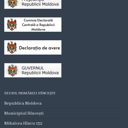
Organigrama
Mediator
comunitar
Control
intern
managerial
Consiliul
local
SEDIUL PRIMĂRIEI HÎNCEȘTI
Republica Moldova
Secretarul
Municipiul Hîncești
Consiliului
Mihalcea Hîncu 132