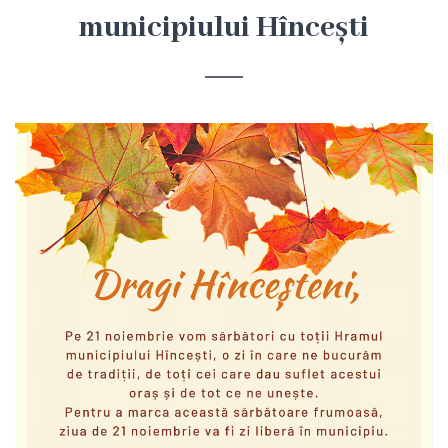
Hîncești
municipiului Hîncești
Simbolurile
orașului
Așezarea
geografică
Istoria
orașului
Potențial
turistic
Orașe