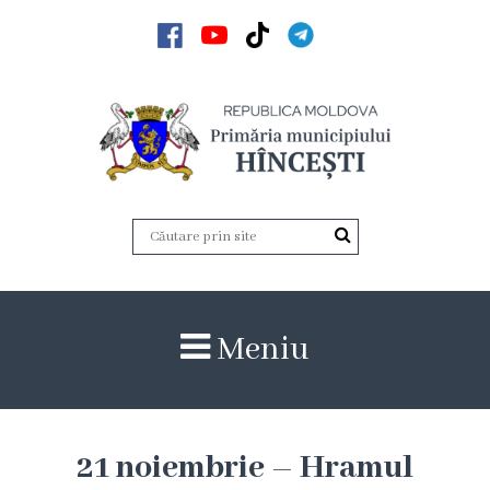
Acasă
Noutăți
Anunțuri
Galerie
Galerie
Meniu
Video
Galerie
foto
21 noiembrie – Hramul