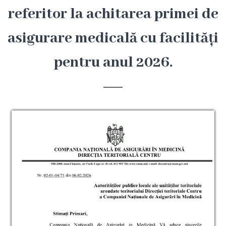
Hîncești
referitor la achitarea primei de
asigurare medicală cu facilități
Simbolurile
orașului
pentru anul 2026.
Așezarea
geografică
Istoria
orașului
Potențial
turistic
Orașe