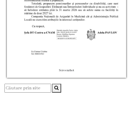
Consilieri
Comisii
de
specialitate
Deciziile
consiliului
Screenshot
Regulamente
Procese
Verbale
Dezvoltare