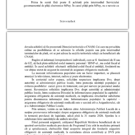
Organigrama
Mediator
Screenshot
comunitar
Control
intern
managerial
Consiliul
local
Secretarul
Consiliului