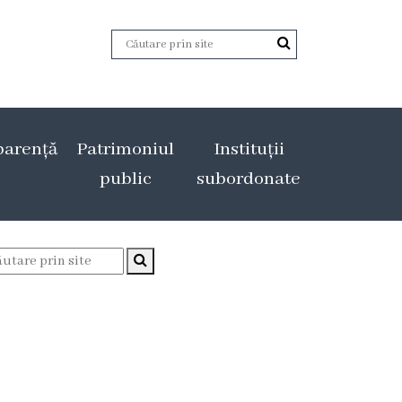
parență
Patrimoniul
Instituții
public
subordonate