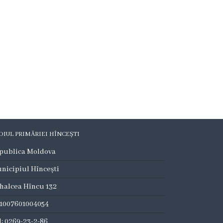
DIUL PRIMĂRIEI HÎNCEȘTI
publica Moldova
nicipiul Hîncești
halcea Hîncu 132
:1007601004054
l: 0269-23-2-86