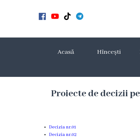
Acasă
Noutăți
Acasă
Hîncești
Anunțuri
Galerie
Galerie
Proiecte de decizii p
Video
Galerie
Decizia nr.01
foto
Decizia nr.02