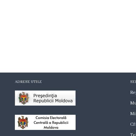
ADRESE UTILE
SE
Re
Mu
Mi
Cf
Te