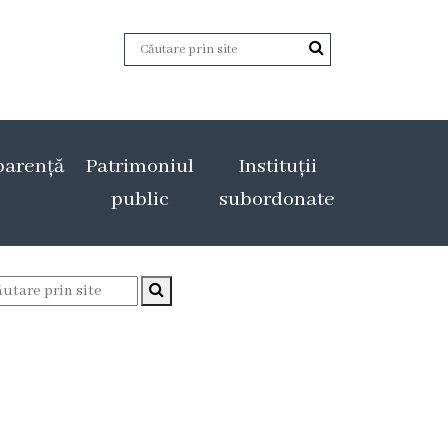
parență
Patrimoniul
Instituții
public
subordonate