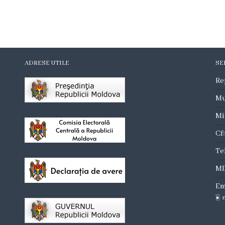
ADRESE UTILE
SE
Re
Mu
Mi
Cf
Te
MD
Em