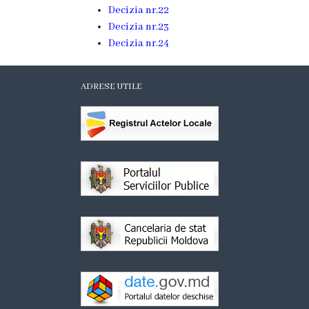
înfrățite
Decizia nr.22
Decizia nr.23
Cetățeni
Decizia nr.24
de
ADRESE UTILE
onoare
Primăria
Primarul
Adresează
o
întrebare
Orele