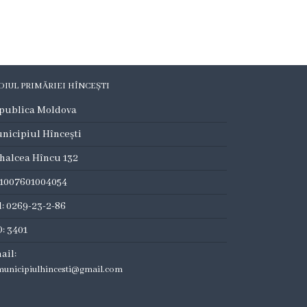
DIUL PRIMĂRIEI HÎNCEȘTI
publica Moldova
nicipiul Hîncești
halcea Hîncu 132
:1007601004054
l: 0269-23-2-86
: 3401
ail:
municipiulhincesti@gmail.com