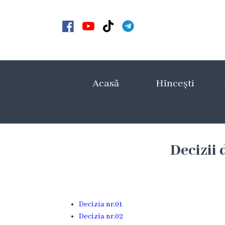
Acasă
Noutăți
Acasă
Hîncești
Anunțuri
Galerie
Galerie
Decizii 
Video
Galerie
Decizia nr.01
foto
Decizia nr.02